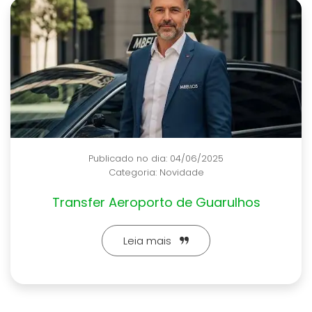
04/06/2025
Publicado no dia: 1
idade
Categoria:
Infor
de Guarulhos
Motorista Executivo
Guarulhos 
s
Leia mai