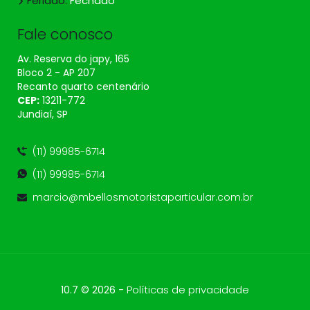
Feriado:
Fechado
Fale conosco
Av. Reserva do japy, 165
Bloco 2 - AP 207
Recanto quarto centenário
CEP:
13211​-772
Jundiaí, SP
(11) 99985-6714
(11) 99985-6714
marcio@mbellosmotoristaparticular.com.br
-
Políticas de privacidade
10.7 © 2026